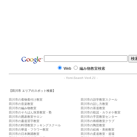
Web
編み物教室検索
-
Yomi-Search Ver4.21
-
【田川市 エリアのスポット検索】
田川市の着物着付け教室
田川市の語学教室スクール
田川市の音楽教室
田川市の話し方教室
田川市の編み物教室
田川市の茶道教室
田川市のそろばん珠算教室・塾
田川市の歌謡・カラオケ教室
田川市の囲碁教室サロン
田川市の手芸教室センター
田川市の書道習字教室
田川市の将棋教室クラブ
田川市の料理教室クッキングスクール
田川市の陶芸教室
田川市の華道・フラワー教室
田川市の絵画・美術教室
田川市の日本舞踊教室
田川市の柔道教室・道場