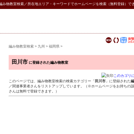
編み物教室検索
／所在地エリア・キーワードでホームページを検索（無料登録）で
編み物教室検索
>
九州
>
福岡県
>
田川市
に登録された編み物教室
このカゴリ
このページでは、編み物教室検索の検索カテゴリー「
田川市
」に登録された
／関連事業者さんをリストアップしています。（※ホームページをお持ちの
さんは無料で登録できます。）