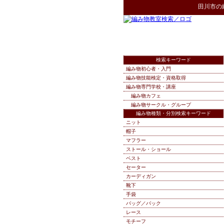
田川市
の
検索キーワード
編み物初心者・入門
編み物技能検定・資格取得
編み物専門学校・講座
編み物カフェ
編み物サークル・グループ
編み物種類・分別検索キーワード
ニット
帽子
マフラー
ストール・ショール
ベスト
セーター
カーディガン
靴下
手袋
バッグ／バック
レース
モチーフ