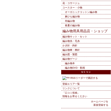
花・コサージュ
コースター・小物
オーガニックコットン編み物
麻ひも編み物
布編み物
春夏の編み物
編み物用具用品店・ショップ
編み物キット・セット
編み物糸・毛糸
かぎ針・鉤針
編み物棒・棒針
編み図・製図
編み物ゲージ
編み物本
編み物DVD・動画
ＭＥＮＵ
RSSリーダーで購読する
登録エリア一覧
リンクについて
「口コミ投稿」
情報をお寄せください
ホームページを
新規登録する