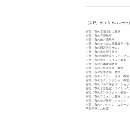
【吉野川市 エリアのスポッ
吉野川市の着物着付け教室
吉野川市の音楽教室
吉野川市の編み物教室
吉野川市のそろばん珠算教室・塾
吉野川市の囲碁教室サロン
吉野川市の書道習字教室
吉野川市の料理教室クッキングス
吉野川市の華道・フラワー教室
吉野川市の日本舞踊教室
吉野川市の合気道道場・教室
吉野川市の空手道場・教室
吉野川市のテコンドー道場・教室
吉野川市のボクシングジム・教室
吉野川市のゴルフ練習場・ショッ
吉野川市の水泳教室・スイミング
吉野川市のダンススクール教室・
吉野川市のフラメンコ教室・ショ
吉野川市のヨガ教室・スタジオ
吉野川市のペンション・コテージ
不動産屋さん検索