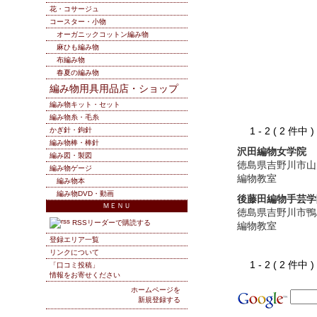
花・コサージュ
コースター・小物
オーガニックコットン編み物
麻ひも編み物
布編み物
春夏の編み物
編み物用具用品店・ショップ
編み物キット・セット
編み物糸・毛糸
1 - 2 ( 2 件中
かぎ針・鉤針
編み物棒・棒針
沢田編物女学院
編み図・製図
徳島県吉野川市山
編み物ゲージ
編物教室
編み物本
編み物DVD・動画
後藤田編物手芸学
ＭＥＮＵ
徳島県吉野川市鴨
RSSリーダーで購読する
編物教室
登録エリア一覧
リンクについて
1 - 2 ( 2 件中
「口コミ投稿」
情報をお寄せください
ホームページを
新規登録する