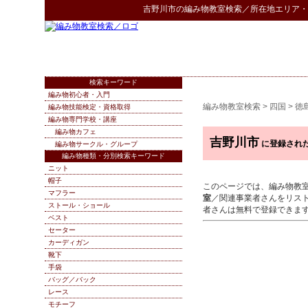
吉野川市
の
編み物教室検索
／所在地エリア・
検索キーワード
編み物初心者・入門
編み物教室検索
>
四国
>
徳
編み物技能検定・資格取得
編み物専門学校・講座
編み物カフェ
吉野川市
に登録され
編み物サークル・グループ
編み物種類・分別検索キーワード
ニット
帽子
このページでは、編み物教
マフラー
室
／関連事業者さんをリス
ストール・ショール
者さんは無料で登録できま
ベスト
セーター
カーディガン
靴下
手袋
バッグ／バック
レース
モチーフ