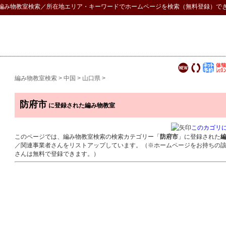
編み物教室検索
／所在地エリア・キーワードでホームページを検索（無料登録）で
編み物教室検索
>
中国
>
山口県
>
防府市
に登録された編み物教室
このカゴリ
このページでは、編み物教室検索の検索カテゴリー「
防府市
」に登録された
／関連事業者さんをリストアップしています。（※ホームページをお持ちの
さんは無料で登録できます。）