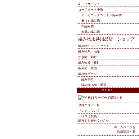
花・コサージュ
コースター・小物
オーガニックコットン編み物
麻ひも編み物
布編み物
春夏の編み物
編み物用具用品店・ショップ
編み物キット・セット
編み物糸・毛糸
かぎ針・鉤針
編み物棒・棒針
編み図・製図
編み物ゲージ
編み物本
編み物DVD・動画
ＭＥＮＵ
RSSリーダーで購読する
登録エリア一覧
リンクについて
「口コミ投稿」
情報をお寄せください
ホームページを
新規登録する