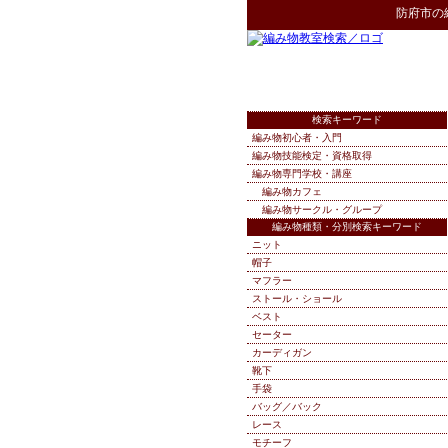
防府市
の
検索キーワード
編み物初心者・入門
編み物技能検定・資格取得
編み物専門学校・講座
編み物カフェ
編み物サークル・グループ
編み物種類・分別検索キーワード
ニット
帽子
マフラー
ストール・ショール
ベスト
セーター
カーディガン
靴下
手袋
バッグ／バック
レース
モチーフ