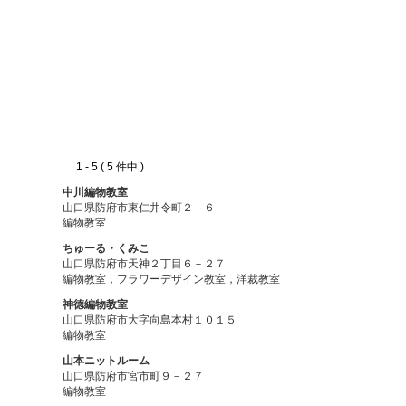
1 - 5 ( 5 件中 )
中川編物教室
山口県防府市東仁井令町２－６
編物教室
ちゅーる・くみこ
山口県防府市天神２丁目６－２７
編物教室，フラワーデザイン教室，洋裁教室
神徳編物教室
山口県防府市大字向島本村１０１５
編物教室
山本ニットルーム
山口県防府市宮市町９－２７
編物教室