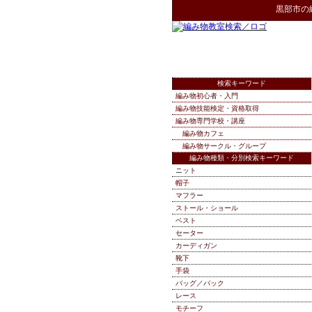
黒部市
の
検索キーワード
編み物初心者・入門
編み物技能検定・資格取得
編み物専門学校・講座
編み物カフェ
編み物サークル・グループ
編み物種類・分別検索キーワード
ニット
帽子
マフラー
ストール・ショール
ベスト
セーター
カーディガン
靴下
手袋
バッグ／バック
レース
モチーフ