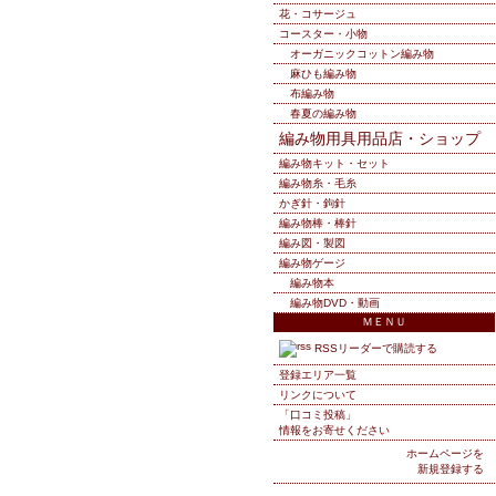
花・コサージュ
コースター・小物
オーガニックコットン編み物
麻ひも編み物
布編み物
春夏の編み物
編み物用具用品店・ショップ
編み物キット・セット
編み物糸・毛糸
かぎ針・鉤針
編み物棒・棒針
編み図・製図
編み物ゲージ
編み物本
編み物DVD・動画
ＭＥＮＵ
RSSリーダーで購読する
登録エリア一覧
リンクについて
「口コミ投稿」
情報をお寄せください
ホームページを
新規登録する