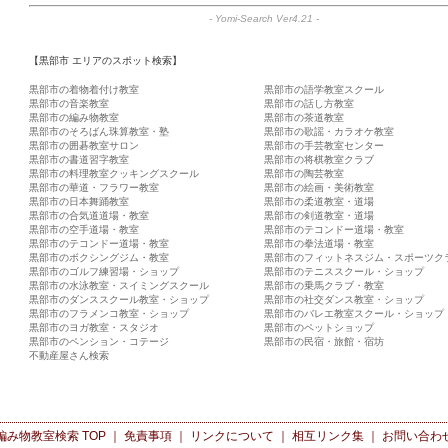
-
Yomi-Search Ver4.21
-
【黒部市 エリアのスポット検索】
黒部市の着物着付け教室
黒部市の語学教室スクール
黒部市の音楽教室
黒部市の話し方教室
黒部市の編み物教室
黒部市の茶道教室
黒部市のそろばん珠算教室・塾
黒部市の歌謡・カラオケ教室
黒部市の囲碁教室サロン
黒部市の手芸教室センター
黒部市の書道習字教室
黒部市の将棋教室クラブ
黒部市の料理教室クッキングスクール
黒部市の陶芸教室
黒部市の華道・フラワー教室
黒部市の絵画・美術教室
黒部市の日本舞踊教室
黒部市の柔道教室・道場
黒部市の合気道道場・教室
黒部市の剣道教室・道場
黒部市の空手道場・教室
黒部市のテコンドー道場・教室
黒部市のテコンドー道場・教室
黒部市の拳法道場・教室
黒部市のボクシングジム・教室
黒部市のフィットネスジム・スポーツク
黒部市のゴルフ練習場・ショップ
黒部市のテニススクール・ショップ
黒部市の水泳教室・スイミングスクール
黒部市の乗馬クラブ・教室
黒部市のダンススクール教室・ショップ
黒部市の社交ダンス教室・ショップ
黒部市のフラメンコ教室・ショップ
黒部市のバレエ教室スクール・ショップ
黒部市のヨガ教室・スタジオ
黒部市のペットショップ
黒部市のペンション・コテージ
黒部市の民宿・旅館・宿坊
不動産屋さん検索
編み物教室検索
TOP ｜
免責事項
｜
リンクについて
｜
相互リンク集
｜
お問い合わ