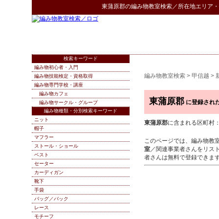
東蒲原郡
の
編み物教室検索
／所在地エリア・
検索キーワード
編み物初心者・入門
編み物教室検索
>
甲信越
>
編み物技能検定・資格取得
編み物専門学校・講座
編み物カフェ
東蒲原郡
に登録され
編み物サークル・グループ
編み物種類・分別検索キーワード
ニット
東蒲原郡
に含まれる区町村
帽子
マフラー
このページでは、編み物教
ストール・ショール
室
／関連事業者さんをリス
ベスト
者さんは無料で登録できま
セーター
カーディガン
靴下
手袋
バッグ／バック
レース
モチーフ