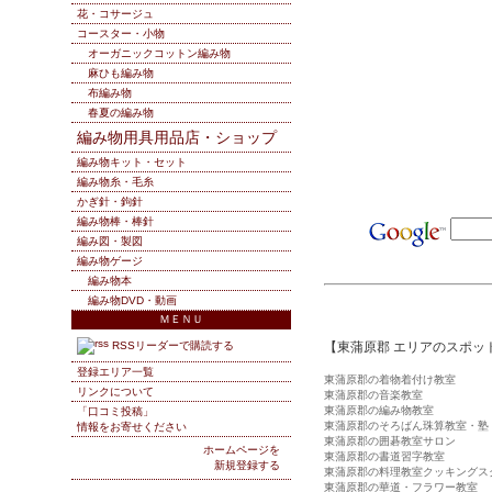
花・コサージュ
コースター・小物
オーガニックコットン編み物
麻ひも編み物
布編み物
春夏の編み物
編み物用具用品店・ショップ
編み物キット・セット
編み物糸・毛糸
かぎ針・鉤針
編み物棒・棒針
編み図・製図
編み物ゲージ
編み物本
編み物DVD・動画
ＭＥＮＵ
RSSリーダーで購読する
【東蒲原郡 エリアのスポッ
登録エリア一覧
東蒲原郡の着物着付け教室
リンクについて
東蒲原郡の音楽教室
東蒲原郡の編み物教室
「口コミ投稿」
東蒲原郡のそろばん珠算教室・塾
情報をお寄せください
東蒲原郡の囲碁教室サロン
ホームページを
東蒲原郡の書道習字教室
新規登録する
東蒲原郡の料理教室クッキングス
東蒲原郡の華道・フラワー教室