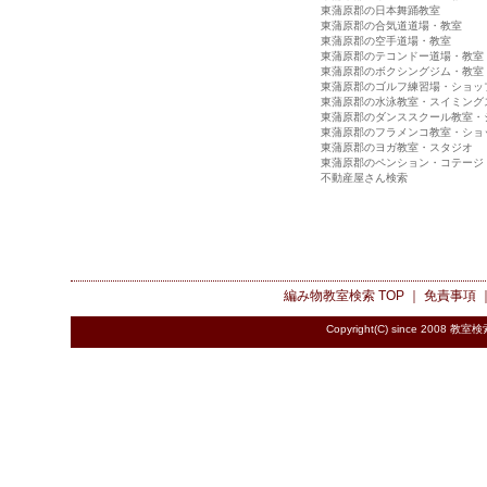
東蒲原郡の日本舞踊教室
東蒲原郡の合気道道場・教室
東蒲原郡の空手道場・教室
東蒲原郡のテコンドー道場・教室
東蒲原郡のボクシングジム・教室
東蒲原郡のゴルフ練習場・ショッ
東蒲原郡の水泳教室・スイミング
東蒲原郡のダンススクール教室・
東蒲原郡のフラメンコ教室・ショ
東蒲原郡のヨガ教室・スタジオ
東蒲原郡のペンション・コテージ
不動産屋さん検索
編み物教室検索
TOP ｜
免責事項
Copyright(C) since 2008
教室検