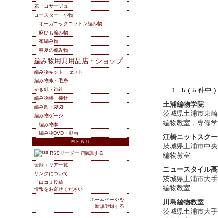
花・コサージュ
コースター・小物
オーガニックコットン編み物
麻ひも編み物
布編み物
春夏の編み物
編み物用具用品店・ショップ
編み物キット・セット
編み物糸・毛糸
1 - 5 ( 5 件中
かぎ針・鉤針
編み物棒・棒針
土浦編物学院
編み図・製図
茨城県土浦市東崎
編み物ゲージ
編物教室，専修学
編み物本
編み物DVD・動画
江橋ニットスクー
ＭＥＮＵ
茨城県土浦市中央
RSSリーダーで購読する
編物教室
登録エリア一覧
ニュースタイル高
リンクについて
茨城県土浦市大手
「口コミ投稿」
編物教室
情報をお寄せください
ホームページを
川島編物教室
新規登録する
茨城県土浦市大手