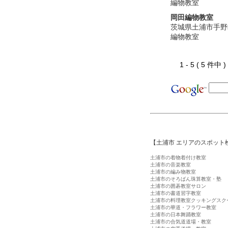
編物教室
岡田編物教室
茨城県土浦市手野
編物教室
1 - 5 ( 5 件中
【土浦市 エリアのスポット
土浦市の着物着付け教室
土浦市の音楽教室
土浦市の編み物教室
土浦市のそろばん珠算教室・塾
土浦市の囲碁教室サロン
土浦市の書道習字教室
土浦市の料理教室クッキングスク
土浦市の華道・フラワー教室
土浦市の日本舞踊教室
土浦市の合気道道場・教室