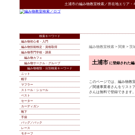
土浦市
の
編み物教室検索
／所在地エリア・
検索キーワード
編み物初心者・入門
編み物教室検索
>
関東
>
茨
編み物技能検定・資格取得
編み物専門学校・講座
編み物カフェ
土浦市
に登録された編
編み物サークル・グループ
編み物種類・分別検索キーワード
ニット
帽子
このページでは、編み物教
マフラー
／関連事業者さんをリスト
ストール・ショール
さんは無料で登録できます
ベスト
セーター
カーディガン
靴下
手袋
バッグ／バック
レース
モチーフ