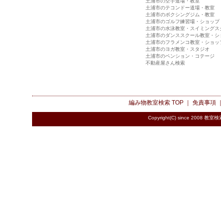
土浦市の空手道場・教室
土浦市のテコンドー道場・教室
土浦市のボクシングジム・教室
土浦市のゴルフ練習場・ショップ
土浦市の水泳教室・スイミングス
土浦市のダンススクール教室・シ
土浦市のフラメンコ教室・ショッ
土浦市のヨガ教室・スタジオ
土浦市のペンション・コテージ
不動産屋さん検索
編み物教室検索
TOP ｜
免責事項
Copyright(C) since 2008
教室検