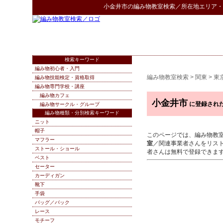
小金井市
の
編み物教室検索
／所在地エリア・
検索キーワード
編み物初心者・入門
編み物教室検索
>
関東
>
東
編み物技能検定・資格取得
編み物専門学校・講座
編み物カフェ
小金井市
に登録され
編み物サークル・グループ
編み物種類・分別検索キーワード
ニット
帽子
このページでは、編み物教
マフラー
室
／関連事業者さんをリス
ストール・ショール
者さんは無料で登録できま
ベスト
セーター
カーディガン
靴下
手袋
バッグ／バック
レース
モチーフ