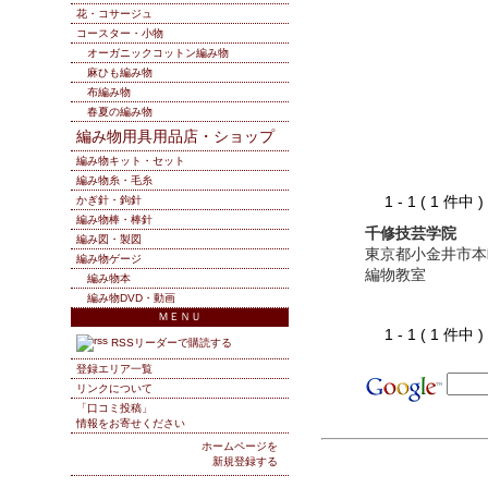
花・コサージュ
コースター・小物
オーガニックコットン編み物
麻ひも編み物
布編み物
春夏の編み物
編み物用具用品店・ショップ
編み物キット・セット
編み物糸・毛糸
1 - 1 ( 1 件中
かぎ針・鉤針
編み物棒・棒針
千修技芸学院
編み図・製図
東京都小金井市本
編み物ゲージ
編物教室
編み物本
編み物DVD・動画
ＭＥＮＵ
1 - 1 ( 1 件中
RSSリーダーで購読する
登録エリア一覧
リンクについて
「口コミ投稿」
情報をお寄せください
ホームページを
新規登録する