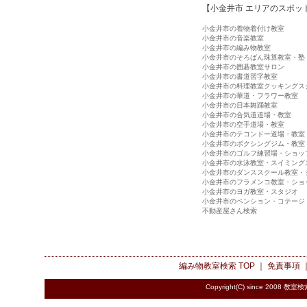
【小金井市 エリアのスポッ
小金井市の着物着付け教室
小金井市の音楽教室
小金井市の編み物教室
小金井市のそろばん珠算教室・塾
小金井市の囲碁教室サロン
小金井市の書道習字教室
小金井市の料理教室クッキングス
小金井市の華道・フラワー教室
小金井市の日本舞踊教室
小金井市の合気道道場・教室
小金井市の空手道場・教室
小金井市のテコンドー道場・教室
小金井市のボクシングジム・教室
小金井市のゴルフ練習場・ショッ
小金井市の水泳教室・スイミング
小金井市のダンススクール教室・
小金井市のフラメンコ教室・ショ
小金井市のヨガ教室・スタジオ
小金井市のペンション・コテージ
不動産屋さん検索
編み物教室検索
TOP ｜
免責事項
Copyright(C) since 2008
教室検