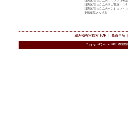
目黒区/自由が丘のフラメンコ教
目黒区/自由が丘のヨガ教室・ス
目黒区/自由が丘のペンション・
不動産屋さん検索
編み物教室検索
TOP ｜
免責事項
Copyright(C) since 2008
教室検