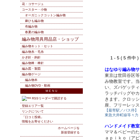
花・コサージュ
コースター・小物
オーガニックコットン編み物
麻ひも編み物
布編み物
春夏の編み物
編み物用具用品店・ショップ
編み物キット・セット
編み物糸・毛糸
1 - 5 ( 5 件中
かぎ針・鉤針
編み物棒・棒針
編み図・製図
はなゆり編み物サ
編み物ゲージ
東京は世田谷区等
編み物本
み物教室です。当
編み物DVD・動画
い、ズパゲッティ
ＭＥＮＵ
ラッチバッグやカ
RSSリーダーで購読する
きます。クロッシ
座、フリーレッス
登録エリア一覧
【最寄駅／バス停】
リンクについて
東急大井町線等々力
「口コミ投稿」
情報をお寄せください
ハンドメイド教室
ホームページを
ママ＆ベビーのた
新規登録する
ａｐｉｋｏ（アピ