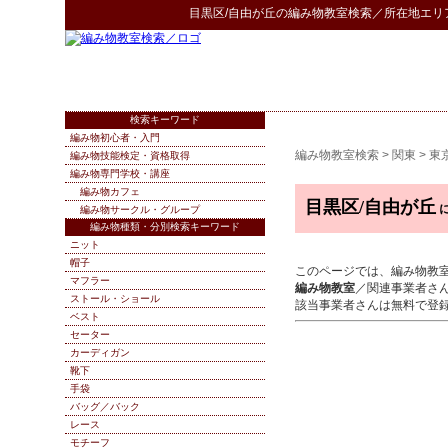
目黒区/自由が丘
の
編み物教室検索
／所在地エリ
検索キーワード
編み物初心者・入門
編み物教室検索
>
関東
>
東
編み物技能検定・資格取得
編み物専門学校・講座
編み物カフェ
目黒区/自由が丘
編み物サークル・グループ
編み物種類・分別検索キーワード
ニット
帽子
このページでは、編み物教
マフラー
編み物教室
／関連事業者さ
ストール・ショール
該当事業者さんは無料で登
ベスト
セーター
カーディガン
靴下
手袋
バッグ／バック
レース
モチーフ