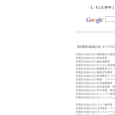
1 - 5 ( 5 件中
【目黒区/自由が丘 エリア
目黒区/自由が丘の着物着付け教室
目黒区/自由が丘の音楽教室
目黒区/自由が丘の編み物教室
目黒区/自由が丘のそろばん珠算
目黒区/自由が丘の囲碁教室サロン
目黒区/自由が丘の書道習字教室
目黒区/自由が丘の料理教室クッ
目黒区/自由が丘の華道・フラワ
目黒区/自由が丘の日本舞踊教室
目黒区/自由が丘の合気道道場・
目黒区/自由が丘の空手道場・教室
目黒区/自由が丘のテコンドー道
目黒区/自由が丘のボクシングジ
目黒区/自由が丘のゴルフ練習場
目黒区/自由が丘の水泳教室・ス
目黒区/自由が丘のダンススクー