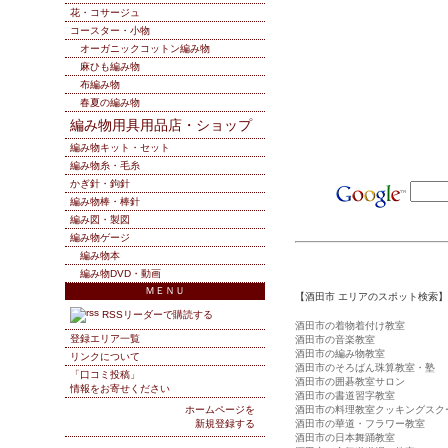
花・コサージュ
コースター・小物
オーガニックコットン編み物
麻ひも編み物
布編み物
春夏の編み物
編み物用具用品店・ショップ
編み物キット・セット
編み物糸・毛糸
かぎ針・鉤針
編み物棒・棒針
編み図・製図
編み物ゲージ
編み物本
編み物DVD・動画
ＭＥＮＵ
【酒田市 エリアのスポット検索】
RSSリーダーで購読する
酒田市の着物着付け教室
登録エリア一覧
酒田市の音楽教室
酒田市の編み物教室
リンクについて
酒田市のそろばん珠算教室・塾
「口コミ投稿」
酒田市の囲碁教室サロン
情報をお寄せください
酒田市の書道習字教室
ホームページを
酒田市の料理教室クッキングスク
新規登録する
酒田市の華道・フラワー教室
酒田市の日本舞踊教室