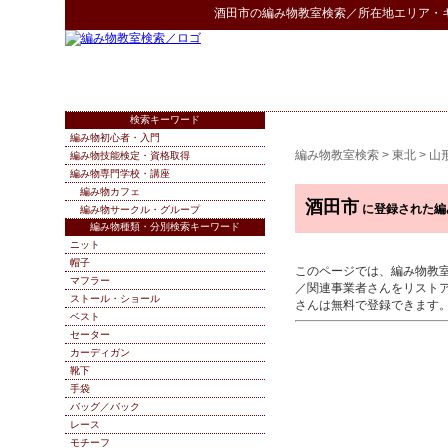
酒田市
の
編み物教室検索
／所在地エリア・
検索キーワード
編み物初心者・入門
編み物教室検索
>
東北
>
山
編み物技能検定・資格取得
編み物専門学校・講座
編み物カフェ
酒田市
に登録された編
編み物サークル・グループ
編み物種類・分別検索キーワード
ニット
帽子
このページでは、編み物教
マフラー
／関連事業者さんをリスト
ストール・ショール
さんは無料で登録できます
ベスト
セーター
カーディガン
靴下
手袋
バッグ／バック
レース
モチーフ