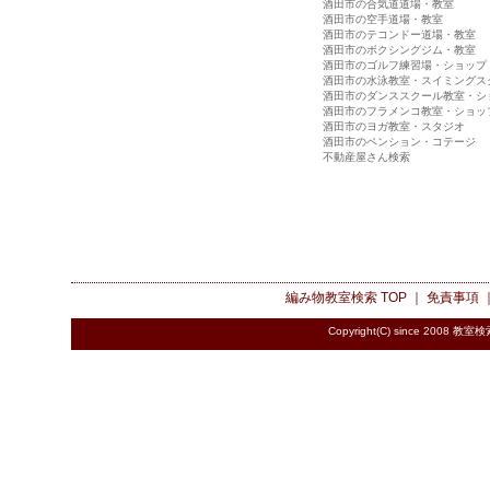
酒田市の合気道道場・教室
酒田市の空手道場・教室
酒田市のテコンドー道場・教室
酒田市のボクシングジム・教室
酒田市のゴルフ練習場・ショップ
酒田市の水泳教室・スイミングス
酒田市のダンススクール教室・シ
酒田市のフラメンコ教室・ショッ
酒田市のヨガ教室・スタジオ
酒田市のペンション・コテージ
不動産屋さん検索
編み物教室検索
TOP ｜
免責事項
Copyright(C) since 2008
教室検