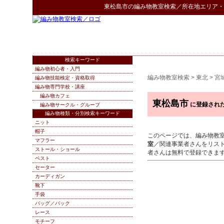
東松島市
の
編み物教室検索
／所在地エリア・
検索キーワード
編み物初心者・入門
編み物教室検索
>
東北
>
宮
編み物技能検定・資格取得
編み物専門学校・講座
編み物カフェ
東松島市
に登録され
編み物サークル・グループ
編み物種類・分別検索キーワード
ニット
帽子
このページでは、編み物教
マフラー
室
／関連事業者さんをリス
ストール・ショール
者さんは無料で登録できま
ベスト
セーター
カーディガン
靴下
手袋
バッグ／バック
レース
モチーフ