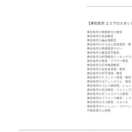
【東松島市 エリアのスポッ
東松島市の着物着付け教室
東松島市の音楽教室
東松島市の編み物教室
東松島市のそろばん珠算教室・塾
東松島市の囲碁教室サロン
東松島市の書道習字教室
東松島市の料理教室クッキングス
東松島市の華道・フラワー教室
東松島市の日本舞踊教室
東松島市の合気道道場・教室
東松島市の空手道場・教室
東松島市のテコンドー道場・教室
東松島市のボクシングジム・教室
東松島市のゴルフ練習場・ショッ
東松島市の水泳教室・スイミング
東松島市のダンススクール教室・
東松島市のフラメンコ教室・ショ
東松島市のヨガ教室・スタジオ
東松島市のペンション・コテージ
不動産屋さん検索