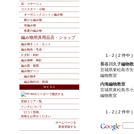
花・コサージュ
コースター・小物
オーガニックコットン編み物
麻ひも編み物
布編み物
春夏の編み物
編み物用具用品店・ショップ
編み物キット・セット
編み物糸・毛糸
1 - 2 ( 2 件中
かぎ針・鉤針
編み物棒・棒針
長谷川久子編物教
編み図・製図
宮城県東松島市矢
編み物ゲージ
編物教室
編み物本
編み物DVD・動画
内海編物教室
ＭＥＮＵ
宮城県東松島市小
RSSリーダーで購読する
編物教室
登録エリア一覧
リンクについて
1 - 2 ( 2 件中
「口コミ投稿」
情報をお寄せください
ホームページを
新規登録する