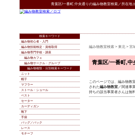
青葉区/一番町,中央通り
の
編み物教室検索
／所在地
検索キーワード
編み物初心者・入門
編み物教室検索
>
東北
>
宮
編み物技能検定・資格取得
編み物専門学校・講座
編み物カフェ
青葉区/一番町,中
編み物サークル・グループ
編み物種類・分別検索キーワード
ニット
帽子
このページでは、編み物教
マフラー
された
編み物教室
／関連事
ストール・ショール
持ちの該当事業者さんは無
ベスト
セーター
カーディガン
靴下
手袋
バッグ／バック
レース
モチーフ