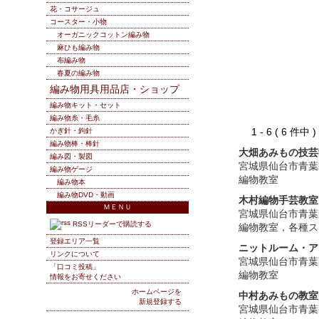
花・コサージュ
コースター・小物
オーガニックコットン編み物
麻ひも編み物
布編み物
春夏の編み物
編み物用具用品店・ショップ
編み物キット・セット
編み物糸・毛糸
1 - 6 ( 6 件中
かぎ針・鉤針
編み物棒・棒針
大畑あみもの技芸
編み図・製図
宮城県仙台市青葉
編み物ゲージ
編物教室
編み物本
編み物DVD・動画
木村編物手芸教室
ＭＥＮＵ
宮城県仙台市青葉
RSSリーダーで購読する
編物教室，各種ス
登録エリア一覧
ニットルーム・ア
リンクについて
宮城県仙台市青葉
「口コミ投稿」
編物教室
情報をお寄せください
ホームページを
中村あみもの教室
新規登録する
宮城県仙台市青葉