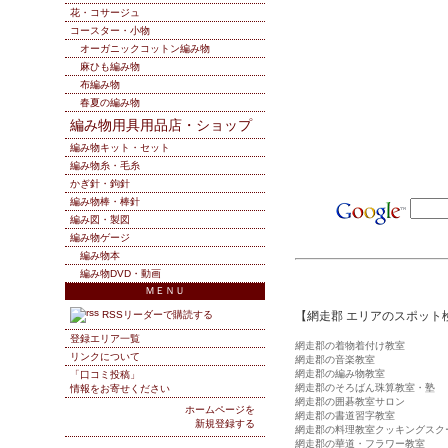
花・コサージュ
コースター・小物
オーガニックコットン編み物
麻ひも編み物
布編み物
春夏の編み物
編み物用具用品店・ショップ
編み物キット・セット
編み物糸・毛糸
かぎ針・鉤針
編み物棒・棒針
編み図・製図
編み物ゲージ
編み物本
編み物DVD・動画
ＭＥＮＵ
RSSリーダーで購読する
【網走郡 エリアのスポット
登録エリア一覧
網走郡の着物着付け教室
リンクについて
網走郡の音楽教室
網走郡の編み物教室
「口コミ投稿」
網走郡のそろばん珠算教室・塾
情報をお寄せください
網走郡の囲碁教室サロン
ホームページを
網走郡の書道習字教室
新規登録する
網走郡の料理教室クッキングスク
網走郡の華道・フラワー教室