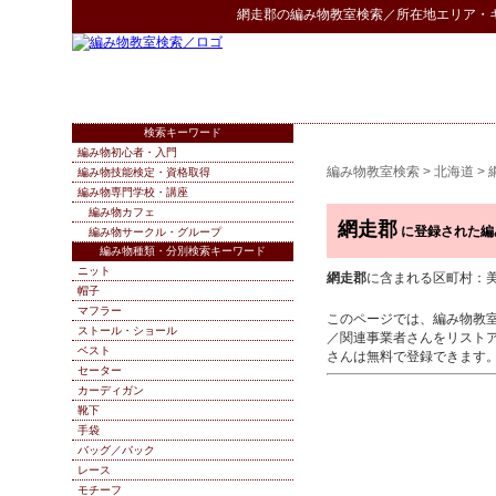
網走郡
の
編み物教室検索
／所在地エリア・
検索キーワード
編み物初心者・入門
編み物教室検索
>
北海道
>
編み物技能検定・資格取得
編み物専門学校・講座
編み物カフェ
網走郡
に登録された編
編み物サークル・グループ
編み物種類・分別検索キーワード
ニット
網走郡
に含まれる区町村：美幌
帽子
マフラー
このページでは、編み物教
ストール・ショール
／関連事業者さんをリスト
ベスト
さんは無料で登録できます
セーター
カーディガン
靴下
手袋
バッグ／バック
レース
モチーフ