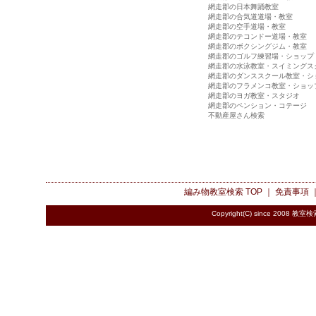
網走郡の日本舞踊教室
網走郡の合気道道場・教室
網走郡の空手道場・教室
網走郡のテコンドー道場・教室
網走郡のボクシングジム・教室
網走郡のゴルフ練習場・ショップ
網走郡の水泳教室・スイミングス
網走郡のダンススクール教室・シ
網走郡のフラメンコ教室・ショッ
網走郡のヨガ教室・スタジオ
網走郡のペンション・コテージ
不動産屋さん検索
編み物教室検索
TOP ｜
免責事項
Copyright(C) since 2008
教室検