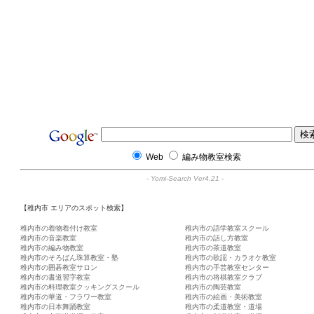
Web
編み物教室検索
-
Yomi-Search Ver4.21
-
【稚内市 エリアのスポット検索】
稚内市の着物着付け教室
稚内市の語学教室スクール
稚内市の音楽教室
稚内市の話し方教室
稚内市の編み物教室
稚内市の茶道教室
稚内市のそろばん珠算教室・塾
稚内市の歌謡・カラオケ教室
稚内市の囲碁教室サロン
稚内市の手芸教室センター
稚内市の書道習字教室
稚内市の将棋教室クラブ
稚内市の料理教室クッキングスクール
稚内市の陶芸教室
稚内市の華道・フラワー教室
稚内市の絵画・美術教室
稚内市の日本舞踊教室
稚内市の柔道教室・道場