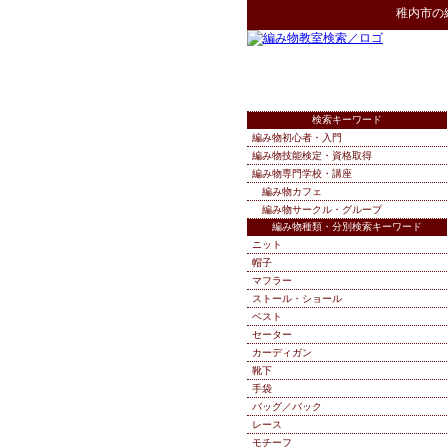
稚内市
の
検索キーワード
編み物初心者・入門
編み物技能検定・資格取得
編み物専門学校・講座
編み物カフェ
編み物サークル・グループ
編み物種類・分別検索キーワード
ニット
帽子
マフラー
ストール・ショール
ベスト
セーター
カーディガン
靴下
手袋
バッグ／バック
レース
モチーフ