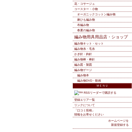
花・コサージュ
コースター・小物
オーガニックコットン編み物
麻ひも編み物
布編み物
春夏の編み物
編み物用具用品店・ショップ
編み物キット・セット
編み物糸・毛糸
かぎ針・鉤針
編み物棒・棒針
編み図・製図
編み物ゲージ
編み物本
編み物DVD・動画
ＭＥＮＵ
RSSリーダーで購読する
登録エリア一覧
リンクについて
「口コミ投稿」
情報をお寄せください
ホームページを
新規登録する